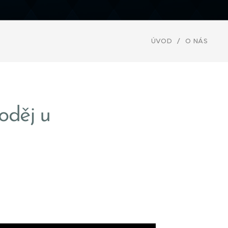
ÚVOD
O NÁS
oděj u