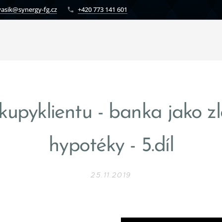
vasik@synergy-fg.cz
+420 773 141 601
kupyklientu - banka jako zl
hypotéky - 5.díl
25.11.2019