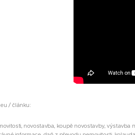
deu / článku:
ovitosti, novostavba, koupě novostavby, výstavba n
správné informace, daň z převodu nemovitosti, kolaud