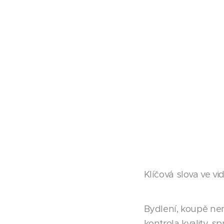
Klíčová slova ve vi
Bydlení, koupě nem
kontrola kvality, 