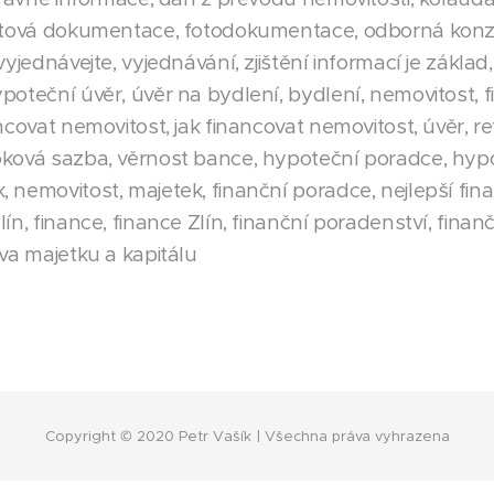
ektová dokumentace, fotodokumentace, odborná konzu
vyjednávejte, vyjednávání, zjištění informací je základ
poteční úvěr, úvěr na bydlení, bydlení, nemovitost, 
ncovat nemovitost, jak financovat nemovitost, úvěr, r
ková sazba, věrnost bance, hypoteční poradce, hypot
 nemovitost, majetek, finanční poradce, nejlepší fin
ín, finance, finance Zlín, finanční poradenství, finan
áva majetku a kapitálu
Copyright © 2020 Petr Vašík | Všechna práva vyhrazena