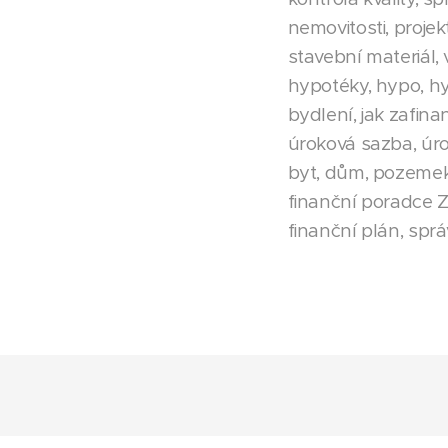
nemovitosti, proj
stavební materiál, 
hypotéky, hypo, hy
bydlení, jak zafina
úroková sazba, úro
byt, dům, pozemek,
finanční poradce Zl
finanční plán, spr