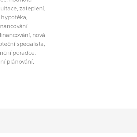
ltace, zateplení,
, hypotéka,
financování
efinancování, nová
eční specialista,
anční poradce,
ční plánování,